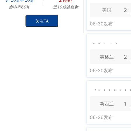
命中率
60
%
近10场连红数
2
美国
关注TA
06-30
发布
。。。，，
2
英格兰
06-30
发布
，。。。。。。
1
新西兰
06-26
发布