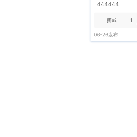
444444
1
挪威
06-26
发布