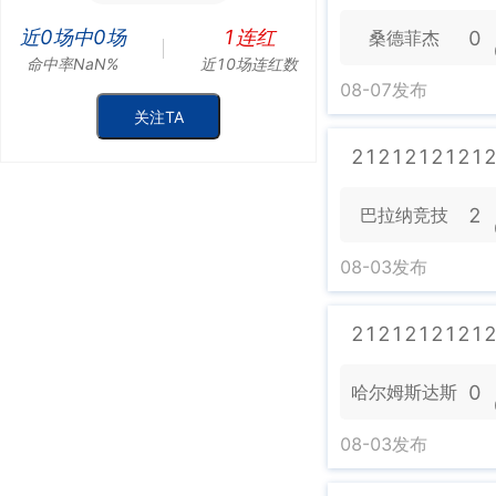
近
0
场中
0
场
1
连红
0
桑德菲杰
命中率
NaN
%
近10场连红数
08-07
发布
关注TA
2121212121
2
巴拉纳竞技
08-03
发布
2121212121
0
哈尔姆斯达斯
08-03
发布