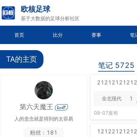
欧核足球
基于大数据的足球分析社区
首页
比分
赛事
笔
TA的主页
笔记 5725
2121212121
1
全北现代
第六天魔王
08-07
发布
人的贪念就是得到的太容易
1212212121
粉丝：
181