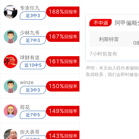
专攻任九
168
%
回报率
近
3
中
3
阿甲偏顺
少林九爷
167
%
回报率
利斯特雷
近
7
中
3
08
7小时前
发布
球财有道
161
%
回报率
近
10
中
5
声明：本文由入驻作者编辑
取得联系，我们会即时修改
winze
150
%
回报率
近
3
中
3
荷花
149
%
回报率
近
7
中
5
你大表哥
143
%
回报率