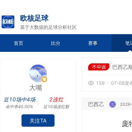
欧核足球
基于大数据的足球分析社区
首页
比分
赛事
笔
巴西乙
159
07-08
发
大嘴
近10场中4场
2
连红
巴西乙
2026-
命中率
40.00
%
近10场连红数
关注TA
庞