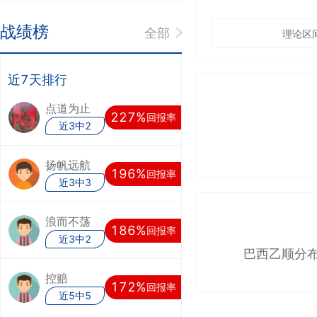
战绩榜
全部
理论区
近7天排行
点道为止
227
%
回报率
近
3
中
2
扬帆远航
196
%
回报率
近
3
中
3
浪而不荡
186
%
回报率
近
3
中
2
巴西乙顺分布
控赔
172
%
回报率
近
5
中
5