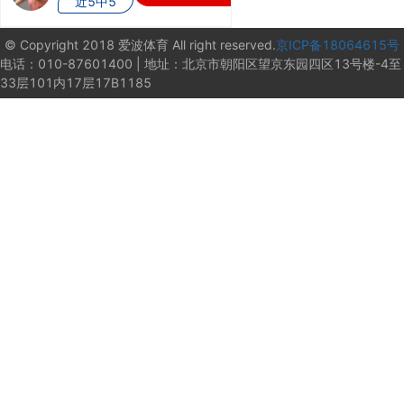
近
5
中
5
© Copyright 2018 爱波体育 All right reserved.
京ICP备18064615号
电话：010-87601400 | 地址：北京市朝阳区望京东园四区13号楼-4至
33层101内17层17B1185