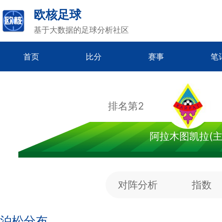
欧核足球
基于大数据的足球分析社区
首页
比分
赛事
笔
排名第2
阿拉木图凯拉
(主
对阵分析
指数
泊松分布