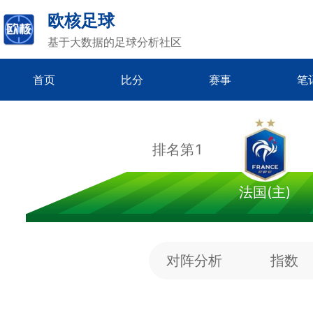
欧核足球
基于大数据的足球分析社区
首页
比分
赛事
笔
排名第1
法国
(主)
对阵分析
指数