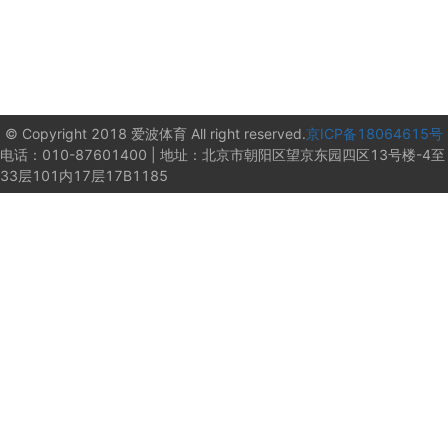
© Copyright 2018 爱波体育 All right reserved.
京ICP备18064615号
电话：010-87601400 | 地址：北京市朝阳区望京东园四区13号楼-4至
33层101内17层17B1185