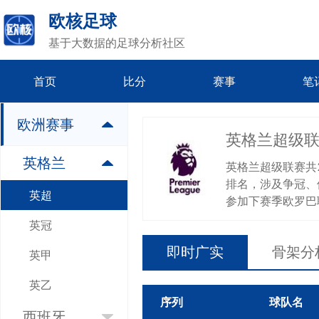
欧核足球
基于大数据的足球分析社区
首页
比分
赛事
笔
欧洲
赛事
英格兰超级联赛 (E
英格兰
英格兰超级联赛共
排名，涉及争冠、
英超
参加下赛季欧罗巴
英冠
即时广实
骨架分
英甲
英乙
序列
球队名
西班牙