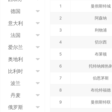
1
曼彻斯特城
德国
2
阿森纳
意大利
3
利物浦
法国
4
切尔西
爱尔兰
5
布莱顿
奥地利
6
托特纳姆热
比利时
7
伯恩茅斯
波兰
8
布伦特福德
丹麦
9
曼彻斯特联
俄罗斯